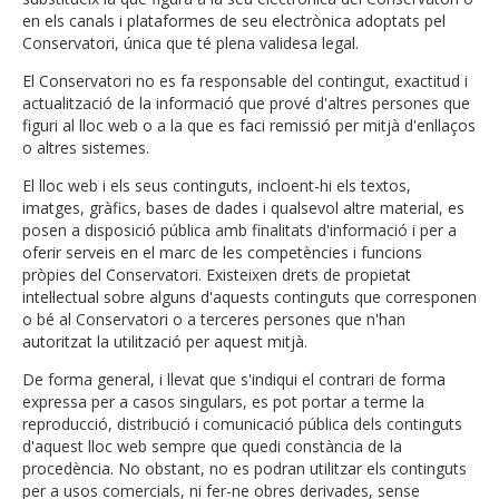
en els canals i plataformes de seu electrònica adoptats pel
Conservatori, única que té plena validesa legal.
El Conservatori no es fa responsable del contingut, exactitud i
actualització de la informació que prové d'altres persones que
figuri al lloc web o a la que es faci remissió per mitjà d'enllaços
o altres sistemes.
El lloc web i els seus continguts, incloent-hi els textos,
imatges, gràfics, bases de dades i qualsevol altre material, es
posen a disposició pública amb finalitats d'informació i per a
oferir serveis en el marc de les competències i funcions
pròpies del Conservatori. Existeixen drets de propietat
intel·lectual sobre alguns d'aquests continguts que corresponen
o bé al Conservatori o a terceres persones que n'han
autoritzat la utilització per aquest mitjà.
De forma general, i llevat que s'indiqui el contrari de forma
expressa per a casos singulars, es pot portar a terme la
reproducció, distribució i comunicació pública dels continguts
d'aquest lloc web sempre que quedi constància de la
procedència. No obstant, no es podran utilitzar els continguts
per a usos comercials, ni fer-ne obres derivades, sense