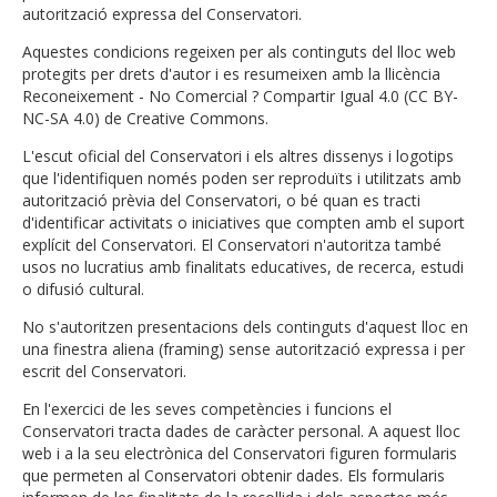
autorització expressa del Conservatori.
Aquestes condicions regeixen per als continguts del lloc web
protegits per drets d'autor i es resumeixen amb la llicència
Reconeixement - No Comercial ? Compartir Igual 4.0 (CC BY-
NC-SA 4.0) de Creative Commons.
L'escut oficial del Conservatori i els altres dissenys i logotips
que l'identifiquen només poden ser reproduïts i utilitzats amb
autorització prèvia del Conservatori, o bé quan es tracti
d'identificar activitats o iniciatives que compten amb el suport
explícit del Conservatori. El Conservatori n'autoritza també
usos no lucratius amb finalitats educatives, de recerca, estudi
o difusió cultural.
No s'autoritzen presentacions dels continguts d'aquest lloc en
una finestra aliena (framing) sense autorització expressa i per
escrit del Conservatori.
En l'exercici de les seves competències i funcions el
Conservatori tracta dades de caràcter personal. A aquest lloc
web i a la seu electrònica del Conservatori figuren formularis
que permeten al Conservatori obtenir dades. Els formularis