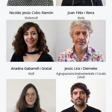
Nicolás Jesús Cobo Ramón
Joan Fèlix i Riera
Violoncel
Viola
Ariadna Gabarrell i Gratal
Jesús Lira i Diemeke
Violí
Agrupacions Instrumentals i Corals
|Violí