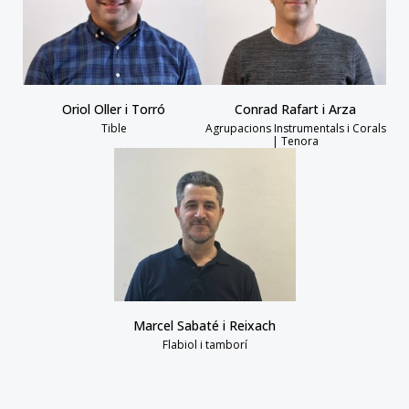
Oriol Oller i Torró
Conrad Rafart i Arza
Tible
Agrupacions Instrumentals i Corals
| Tenora
Marcel Sabaté i Reixach
Flabiol i tamborí