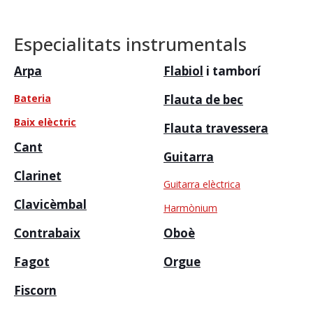
Especialitats instrumentals
Arpa
Flabiol
i tamborí
Bateria
Flauta de bec
Baix elèctric
Flauta travessera
Cant
Guitarra
Clarinet
Guitarra elèctrica
Clavicèmbal
Harmònium
Contrabaix
Oboè
Fagot
Orgue
Fiscorn