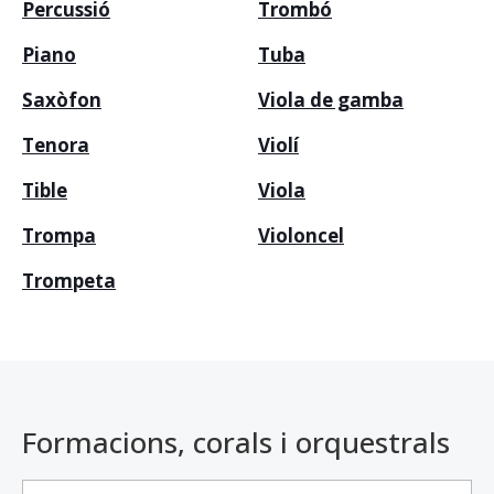
Percussió
Trombó
Piano
Tuba
Saxòfon
Viola de gamba
Tenora
Violí
Tib
l
e
Viola
Trompa
Violoncel
Trompeta
Formacions, corals i orquestrals