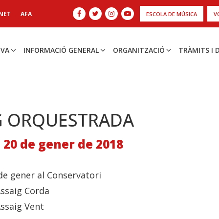
NET
AFA
ESCOLA DE MÚSICA
V
IVA
INFORMACIÓ GENERAL
ORGANITZACIÓ
TRÀMITS I
G ORQUESTRADA
 20 de gener de 2018
de gener al Conservatori
Assaig Corda
Assaig Vent