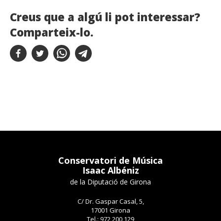
Creus que a algú li pot interessar?
Comparteix-lo.
Conservatori de Música
Isaac Albéniz
de la Diputació de Girona
C/ Dr. Gaspar Casal, 5,
17001 Girona
Tel.: 972 200 129