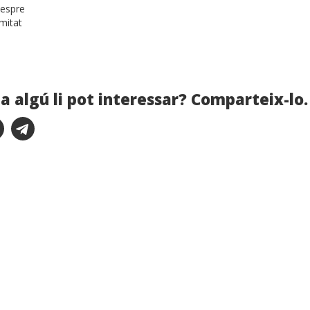
vespre
mitat
a algú li pot interessar? Comparteix-lo.