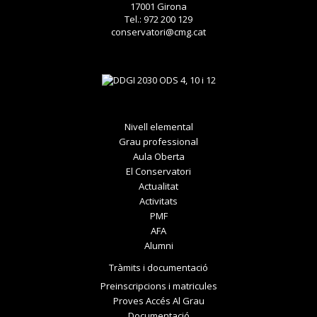
17001 Girona
Tel.: 972 200 129
conservatori@cmg.cat
Nivell elemental
Grau professional
Aula Oberta
El Conservatori
Actualitat
Activitats
PMF
AFA
Alumni
Tràmits i documentació
Preinscripcions i matricules
Proves Accés Al Grau
Documentació