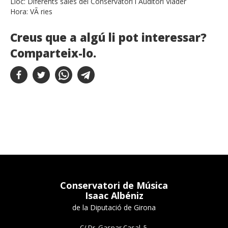
Lloc:
Diferents sales del Conservatori i Auditori Viader
Hora:
VÃ ries
Creus que a algú li pot interessar?
Comparteix-lo.
Conservatori de Música
Isaac Albéniz
de la Diputació de Girona
C/ Dr. Gaspar Casal, 5,