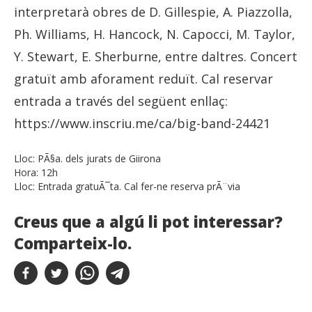
interpretarà obres de D. Gillespie, A. Piazzolla,
Ph. Williams, H. Hancock, N. Capocci, M. Taylor,
Y. Stewart, E. Sherburne, entre daltres. Concert
gratuït amb aforament reduït. Cal reservar
entrada a través del següent enllaç:
https://www.inscriu.me/ca/big-band-24421
Lloc:
PÃ§a. dels jurats de Giirona
Hora:
12h
Lloc:
Entrada gratuÃ¯ta. Cal fer-ne reserva prÃ¨via
Creus que a algú li pot interessar?
Comparteix-lo.