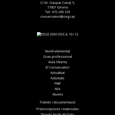
C/ Dr. Gaspar Casal, 5,
17001 Girona
Tel.: 972 200 129
conservatori@cmg.cat
Nivell elemental
Grau professional
Aula Oberta
El Conservatori
Actualitat
Activitats
PMF
AFA
Alumni
Tràmits i documentació
Preinscripcions i matricules
Proves Accés Al Grau