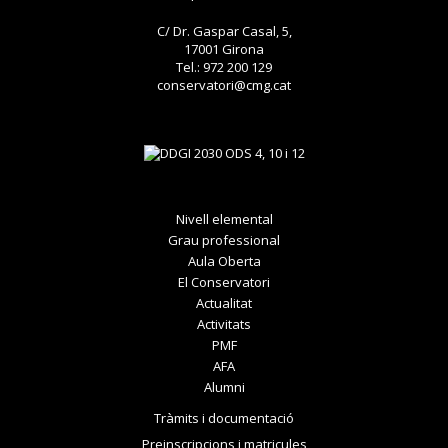
C/ Dr. Gaspar Casal, 5,
17001 Girona
Tel.: 972 200 129
conservatori@cmg.cat
Nivell elemental
Grau professional
Aula Oberta
El Conservatori
Actualitat
Activitats
PMF
AFA
Alumni
Tràmits i documentació
Preinscripcions i matricules