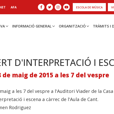
NET
AFA
ESCOLA DE MÚSICA
V
IVA
INFORMACIÓ GENERAL
ORGANITZACIÓ
TRÀMITS I
RT D'INTERPRETACIÓ I ES
8 de maig de 2015 a les 7 del vespre
 maig a les 7 del vespre a l'Auditori Viader de la Cas
erpretació i escena a càrrec de l'Aula de Cant.
rmen Rodriguez