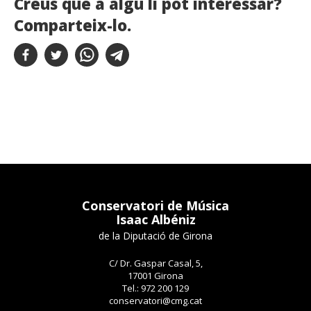
Creus que a algú li pot interessar?
Comparteix-lo.
Conservatori de Música
Isaac Albéniz
de la Diputació de Girona
C/ Dr. Gaspar Casal, 5,
17001 Girona
Tel.: 972 200 129
conservatori@cmg.cat