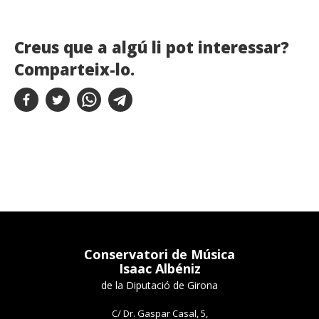
Creus que a algú li pot interessar?
Comparteix-lo.
Conservatori de Música
Isaac Albéniz
de la Diputació de Girona
C/ Dr. Gaspar Casal, 5,