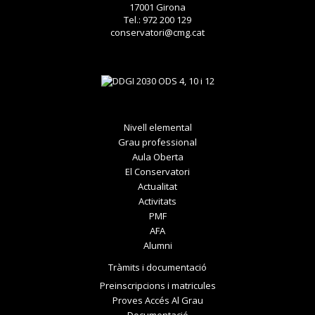
17001 Girona
Tel.: 972 200 129
conservatori@cmg.cat
Nivell elemental
Grau professional
Aula Oberta
El Conservatori
Actualitat
Activitats
PMF
AFA
Alumni
Tràmits i documentació
Preinscripcions i matricules
Proves Accés Al Grau
Documentació