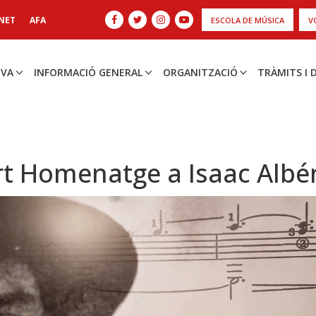
NET
AFA
ESCOLA DE MÚSICA
V
IVA
INFORMACIÓ GENERAL
ORGANITZACIÓ
TRÀMITS I
t Homenatge a Isaac Albé