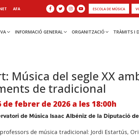
NET
AFA
ESCOLA DE MÚSICA
V
IVA
INFORMACIÓ GENERAL
ORGANITZACIÓ
TRÀMITS I
t: Música del segle XX amb
ments de tradicional
6 de febrer de 2026 a les 18:00h
rvatori de Música Isaac Albéniz de la Diputació de
 professors de música tradicional: Jordi Estartús, Ori