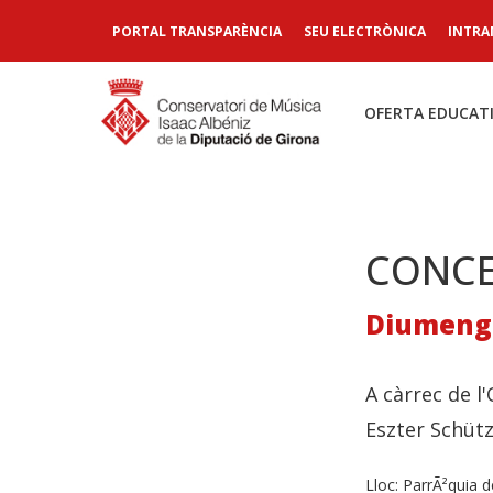
PORTAL TRANSPARÈNCIA
SEU ELECTRÒNICA
INTRA
OFERTA EDUCAT
CONC
Diumenge
A càrrec de l
Eszter Schütz
Lloc:
ParrÃ²quia 