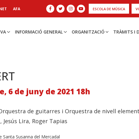
NET
AFA
ESCOLA DE MÚSICA
V
IVA
INFORMACIÓ GENERAL
ORGANITZACIÓ
TRÀMITS I
ERT
, 6 de juny de 2021 18h
'Orquestra de guitarres i Orquestra de nivell elementa
, Jesús Lira, Roger Tapias
de Santa Susanna del Mercadal