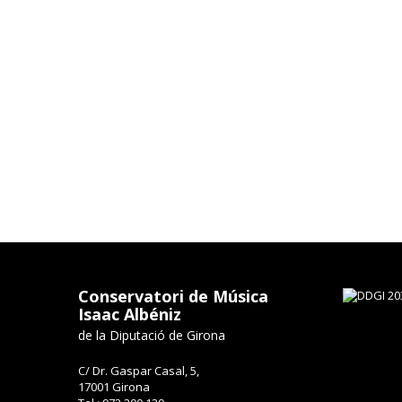
Conservatori de Música
Isaac Albéniz
de la Diputació de Girona
C/ Dr. Gaspar Casal, 5,
17001 Girona