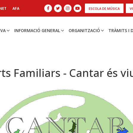
NET
AFA
ESCOLA DE MÚSICA
V
IVA
INFORMACIÓ GENERAL
ORGANITZACIÓ
TRÀMITS I
ts Familiars - Cantar és vi