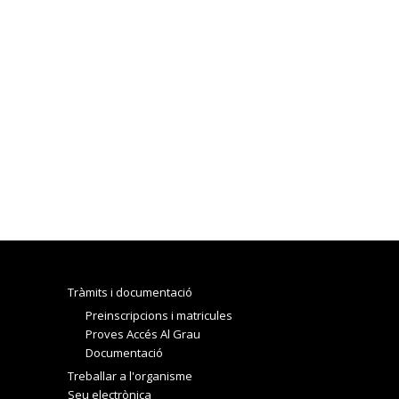
Tràmits i documentació
Preinscripcions i matricules
Proves Accés Al Grau
Documentació
Treballar a l'organisme
Seu electrònica