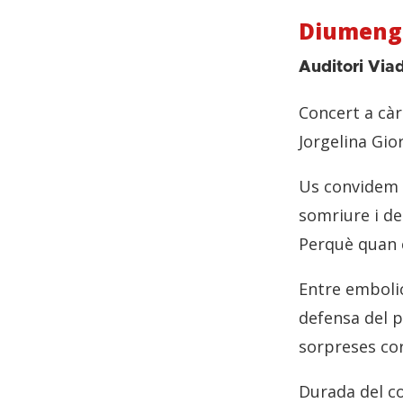
Diumenge,
Auditori Via
Concert a càr
Jorgelina Gio
Us convidem a
somriure i de
Perquè quan 
Entre embolic
defensa del p
sorpreses co
Durada del c