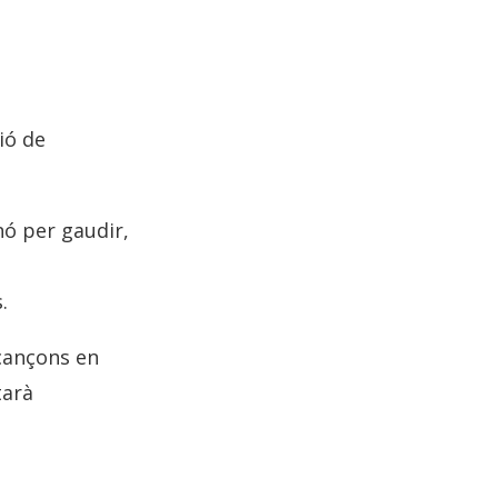
ió de
nó per gaudir,
.
 cançons en
tarà