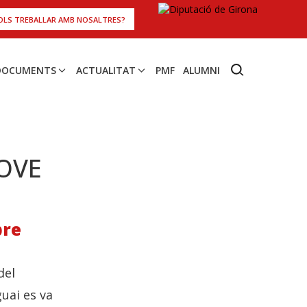
OLS TREBALLAR AMB NOSALTRES?
 DOCUMENTS
ACTUALITAT
PMF
ALUMNI
JOVE
pre
del
uai es va