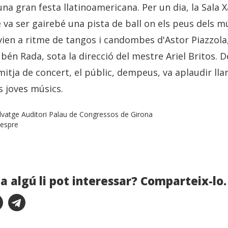
una gran festa llatinoamericana. Per un dia, la Sala X
va ser gairebé una pista de ball on els peus dels mú
ien a ritme de tangos i candombes d'Astor Piazzola
én Rada, sota la direcció del mestre Ariel Britos. 
mitja de concert, el públic, dempeus, va aplaudir ll
s joves músics.
vatge Auditori Palau de Congressos de Girona
vespre
a algú li pot interessar? Comparteix-lo.