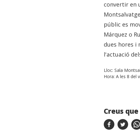
convertir en 
Montsalvatge 
públic es mov
Márquez o Rub
dues hores i 
l'actuació del
Lloc:
Sala Montsal
Hora:
A les 8 del 
Creus que 