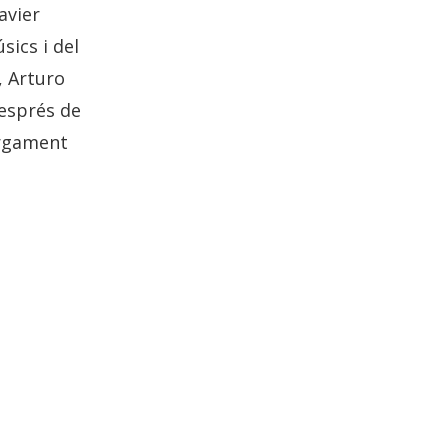
avier
sics i del
, Arturo
Després de
argament