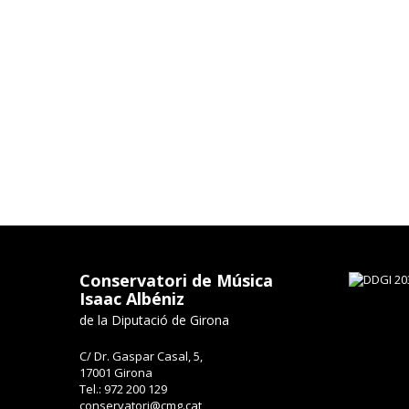
Conservatori de Música
Isaac Albéniz
de la Diputació de Girona
C/ Dr. Gaspar Casal, 5,
17001 Girona
Tel.: 972 200 129
conservatori@cmg.cat