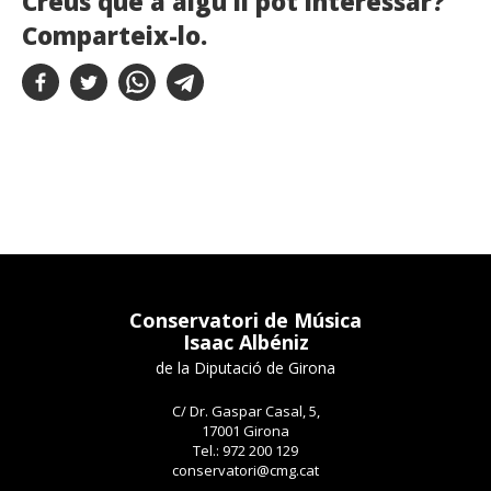
Creus que a algú li pot interessar?
Comparteix-lo.
Conservatori de Música
Isaac Albéniz
de la Diputació de Girona
C/ Dr. Gaspar Casal, 5,
17001 Girona
Tel.: 972 200 129
conservatori@cmg.cat