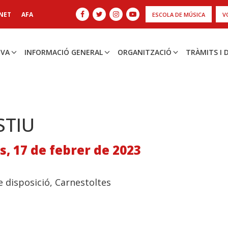
NET
AFA
ESCOLA DE MÚSICA
V
IVA
INFORMACIÓ GENERAL
ORGANITZACIÓ
TRÀMITS I
STIU
, 17 de febrer de 2023
re disposició, Carnestoltes