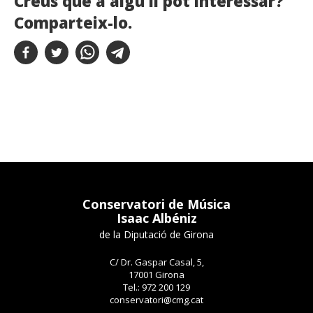
Creus que a algú li pot interessar?
Comparteix-lo.
Conservatori de Música
Isaac Albéniz
de la Diputació de Girona
C/ Dr. Gaspar Casal, 5,
17001 Girona
Tel.: 972 200 129
conservatori@cmg.cat