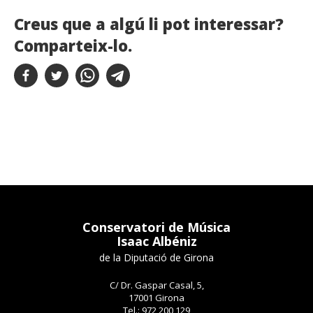
Creus que a algú li pot interessar?
Comparteix-lo.
Conservatori de Música
Isaac Albéniz
de la Diputació de Girona
C/ Dr. Gaspar Casal, 5,
17001 Girona
Tel.: 972 200 129