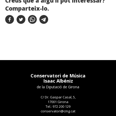
Creus que a algú li pot interessar?
Comparteix-lo.
Conservatori de Música
Isaac Albéniz
de la Diputació de Girona
C/ Dr. Gaspar Casal, 5,
17001 Girona
Tel.: 972 200 129
conservatori@cmg.cat