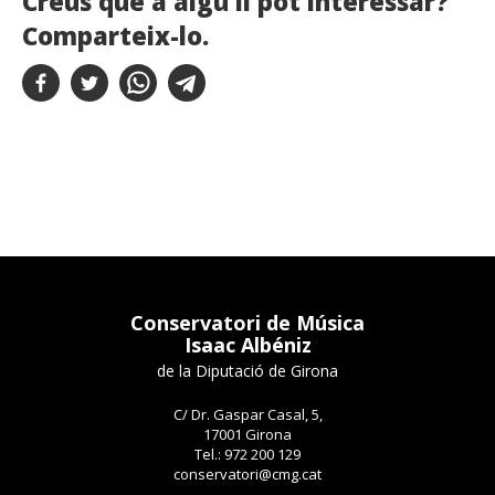
Creus que a algú li pot interessar?
Comparteix-lo.
Conservatori de Música
Isaac Albéniz
de la Diputació de Girona
C/ Dr. Gaspar Casal, 5,
17001 Girona
Tel.: 972 200 129
conservatori@cmg.cat