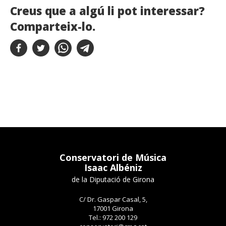
Creus que a algú li pot interessar?
Comparteix-lo.
Conservatori de Música
Isaac Albéniz
de la Diputació de Girona
C/ Dr. Gaspar Casal, 5,
17001 Girona
Tel.: 972 200 129