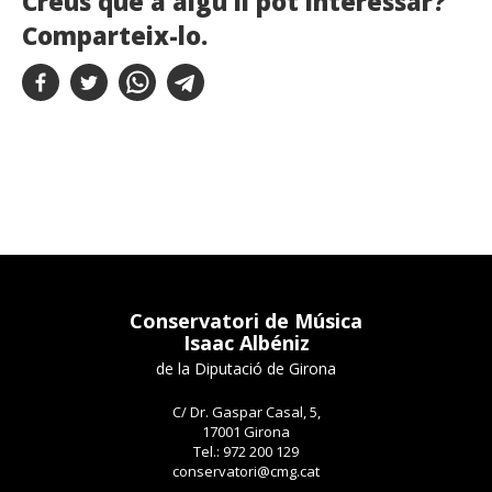
Creus que a algú li pot interessar?
Comparteix-lo.
Conservatori de Música
Isaac Albéniz
de la Diputació de Girona
C/ Dr. Gaspar Casal, 5,
17001 Girona
Tel.: 972 200 129
conservatori@cmg.cat