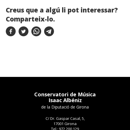
Creus que a algú li pot interessar?
Comparteix-lo.
Conservatori de Música
Isaac Albéniz
de la Diputació de Girona
C/ Dr. Gaspar Casal, 5,
17001 Girona
Tel.: 972 200 129