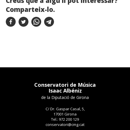
Creus que a algú li pot interessar?
Comparteix-lo.
Conservatori de Música
Isaac Albéniz
de la Diputació de Girona
C/ Dr. Gaspar Casal, 5,
17001 Girona
Tel.: 972 200 129
conservatori@cmg.cat