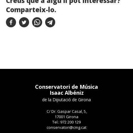
Creus que a algú li pot interessar?
Comparteix-lo.
Conservatori de Música
Isaac Albéniz
de la Diputació de Girona
C/ Dr. Gaspar Casal, 5,
17001 Girona
Tel.: 972 200 129
conservatori@cmg.cat