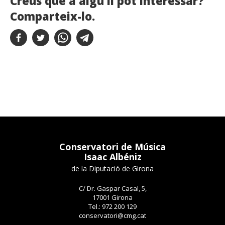
Creus que a algú li pot interessar?
Comparteix-lo.
Conservatori de Música
Isaac Albéniz
de la Diputació de Girona
C/ Dr. Gaspar Casal, 5,
17001 Girona
Tel.: 972 200 129
conservatori@cmg.cat