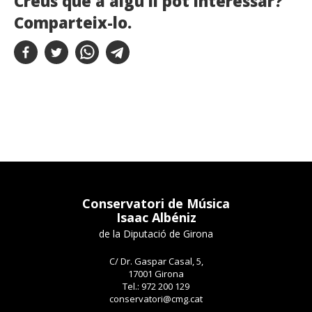
Creus que a algú li pot interessar?
Comparteix-lo.
Conservatori de Música
Isaac Albéniz
de la Diputació de Girona
C/ Dr. Gaspar Casal, 5,
17001 Girona
Tel.: 972 200 129
conservatori@cmg.cat