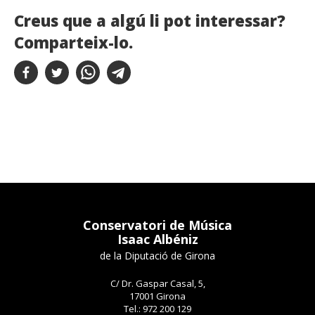
Creus que a algú li pot interessar?
Comparteix-lo.
Conservatori de Música
Isaac Albéniz
de la Diputació de Girona
C/ Dr. Gaspar Casal, 5,
17001 Girona
Tel.: 972 200 129