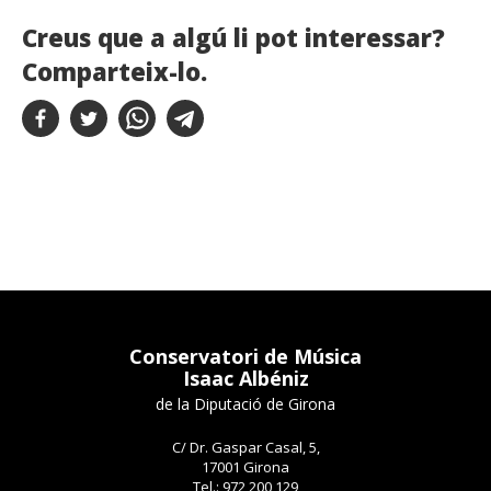
Creus que a algú li pot interessar?
Comparteix-lo.
Conservatori de Música
Isaac Albéniz
de la Diputació de Girona
C/ Dr. Gaspar Casal, 5,
17001 Girona
Tel.: 972 200 129