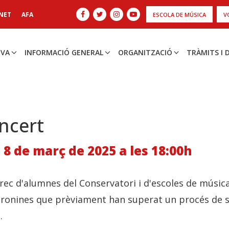
NET
AFA
ESCOLA DE MÚSICA
V
IVA
INFORMACIÓ GENERAL
ORGANITZACIÓ
TRÀMITS I
ncert
 8 de març de 2025 a les 18:00h
rec d'alumnes del Conservatori i d'escoles de música
ronines que prèviament han superat un procés de s
.