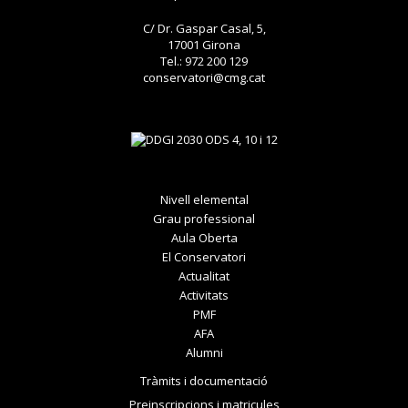
C/ Dr. Gaspar Casal, 5,
17001 Girona
Tel.: 972 200 129
conservatori@cmg.cat
Nivell elemental
Grau professional
Aula Oberta
El Conservatori
Actualitat
Activitats
PMF
AFA
Alumni
Tràmits i documentació
Preinscripcions i matricules