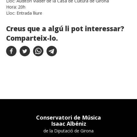
Lloc:
Auditori Viader de la Casa de Cultura de Girona
Hora:
20h
Lloc:
Entrada lliure
Creus que a algú li pot interessar?
Comparteix-lo.
Conservatori de Música
Isaac Albéniz
de la Diputació de Girona