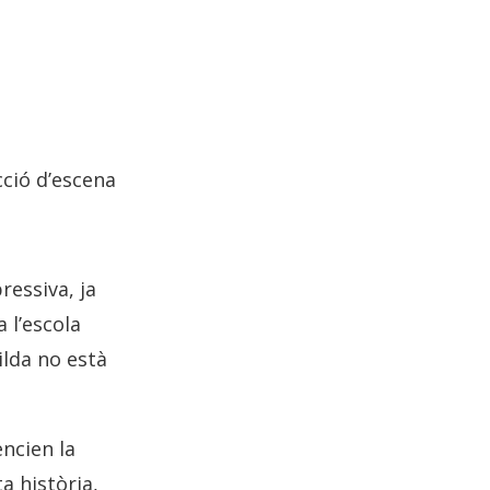
cció d’escena
ressiva, ja
 l’escola
lda no està
ncien la
a història,