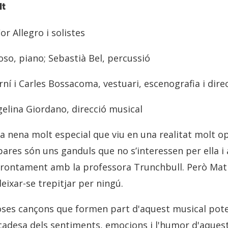
lt
or Allegro i solistes
oso, piano; Sebastià Bel, percussió
 i Carles Bossacoma, vestuari, escenografia i dire
rgelina Giordano, direcció musical
a nena molt especial que viu en una realitat molt op
pares són uns ganduls que no s’interessen per ella i a
rontament amb la professora Trunchbull. Però Mati
eixar-se trepitjar per ningú.
oses cançons que formen part d'aquest musical pote
licadesa dels sentiments, emocions i l'humor d'aquest