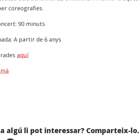
per coreografies.
oncert: 90 minuts
da: A partir de 6 anys
trades
aquí
 mà
a algú li pot interessar? Comparteix-lo.