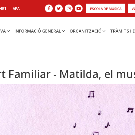
NET
AFA
ESCOLA DE MÚSICA
V
IVA
INFORMACIÓ GENERAL
ORGANITZACIÓ
TRÀMITS I
t Familiar - Matilda, el mu