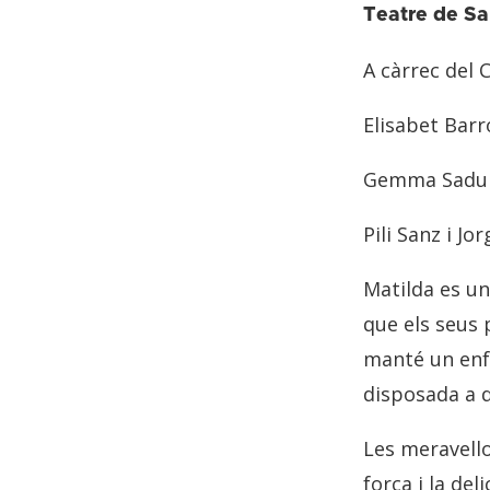
Teatre de Sa
A càrrec del C
Elisabet Barr
Gemma Sadurní
Pili Sanz i Jo
Matilda es un
que els seus 
manté un enf
disposada a d
Les meravell
força i la de