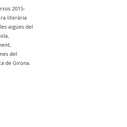
ursos 2015-
a literària
les aigües del
ola,
ment,
nes del
ca de Girona.