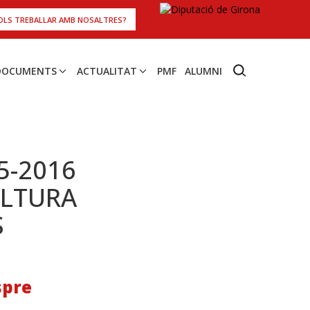
OLS TREBALLAR AMB NOSALTRES?
 DOCUMENTS
ACTUALITAT
PMF
ALUMNI
5-2016
ULTURA
S
spre