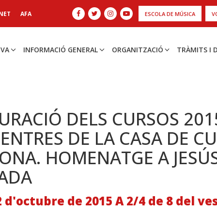
NET
AFA
ESCOLA DE MÚSICA
V
IVA
INFORMACIÓ GENERAL
ORGANITZACIÓ
TRÀMITS I
URACIÓ DELS CURSOS 201
CENTRES DE LA CASA DE C
RONA. HOMENATGE A JESÚ
ADA
2 d'octubre de 2015 A 2/4 de 8 del ve