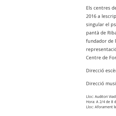
Els centres d
2016 a lescr
singular el p
pantà de Riba
fundador de l
representació
Centre de For
Direcció escè
Direcció musi
Lloc:
Auditori Via
Hora:
A 2/4 de 8 
Lloc:
Aforament li