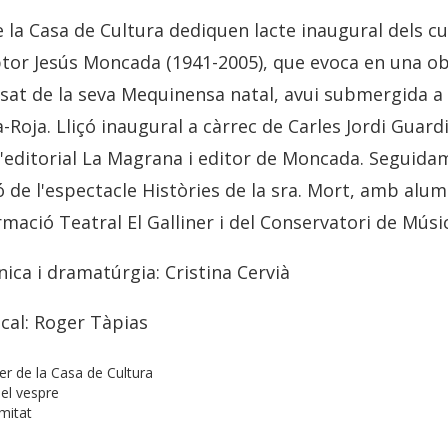
e la Casa de Cultura dediquen lacte inaugural dels c
iptor Jesús Moncada (1941-2005), que evoca en una obr
ssat de la seva Mequinensa natal, avui submergida a 
-Roja. Lliçó inaugural a càrrec de Carles Jordi Guardi
'editorial La Magrana i editor de Moncada. Seguida
 de l'espectacle Històries de la sra. Mort, amb alum
mació Teatral El Galliner i del Conservatori de Músi
nica i dramatúrgia: Cristina Cervià
cal: Roger Tàpias
der de la Casa de Cultura
del vespre
mitat