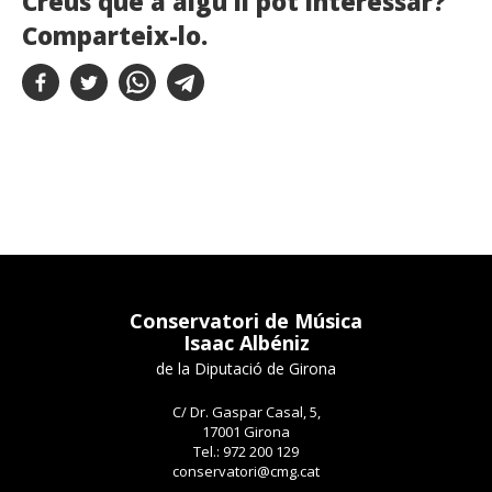
Creus que a algú li pot interessar?
Comparteix-lo.
Conservatori de Música
Isaac Albéniz
de la Diputació de Girona
C/ Dr. Gaspar Casal, 5,
17001 Girona
Tel.: 972 200 129
conservatori@cmg.cat