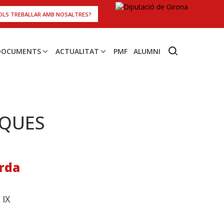
OLS TREBALLAR AMB NOSALTRES?
 DOCUMENTS
ACTUALITAT
PMF
ALUMNI
RQUES
arda
 IX