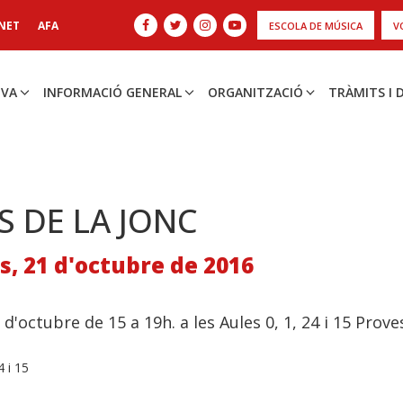
NET
AFA
ESCOLA DE MÚSICA
V
IVA
INFORMACIÓ GENERAL
ORGANITZACIÓ
TRÀMITS I
S DE LA JONC
, 21 d'octubre de 2016
 d'octubre de 15 a 19h. a les Aules 0, 1, 24 i 15 Prov
4 i 15