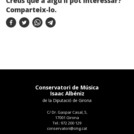
Creus que a algú li pot interessar?
Comparteix-lo.
Conservatori de Música
Isaac Albéniz
de la Diputació de Girona
C/ Dr. Gaspar Casal, 5,
17001 Girona
Tel.: 972 200 129
conservatori@cmg.cat