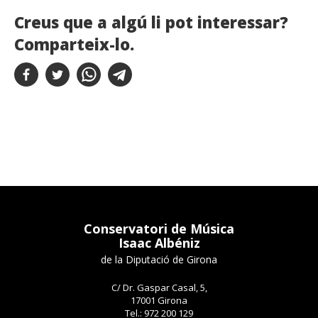
Creus que a algú li pot interessar?
Comparteix-lo.
Conservatori de Música
Isaac Albéniz
de la Diputació de Girona
C/ Dr. Gaspar Casal, 5,
17001 Girona
Tel.: 972 200 129