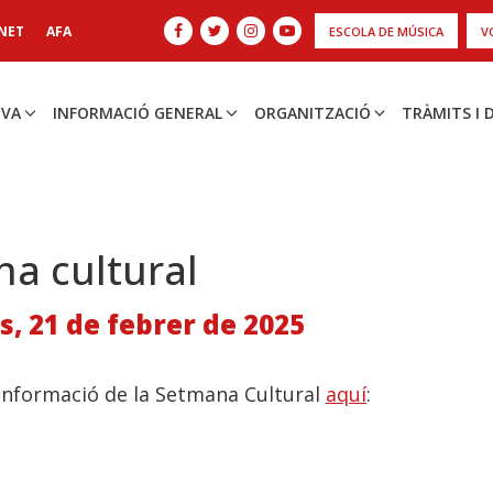
NET
AFA
ESCOLA DE MÚSICA
V
IVA
INFORMACIÓ GENERAL
ORGANITZACIÓ
TRÀMITS I
a cultural
, 21 de febrer de 2025
 informació de la Setmana Cultural
aquí
: