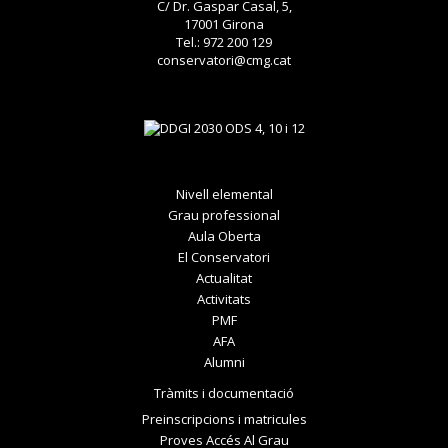
C/ Dr. Gaspar Casal, 5,
17001 Girona
Tel.: 972 200 129
conservatori@cmg.cat
Nivell elemental
Grau professional
Aula Oberta
El Conservatori
Actualitat
Activitats
PMF
AFA
Alumni
Tràmits i documentació
Preinscripcions i matricules
Proves Accés Al Grau