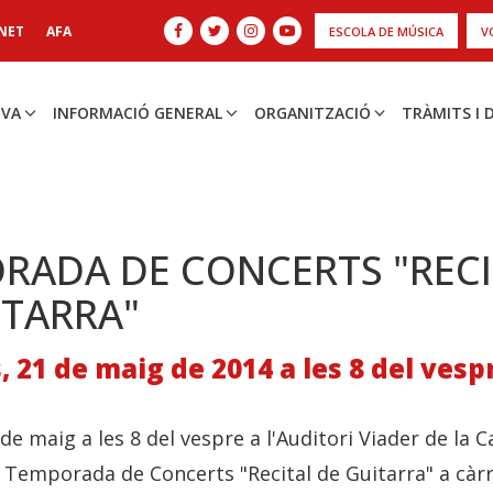
NET
AFA
ESCOLA DE MÚSICA
V
IVA
INFORMACIÓ GENERAL
ORGANITZACIÓ
TRÀMITS I
RADA DE CONCERTS "RECI
ITARRA"
 21 de maig de 2014 a les 8 del vesp
de maig a les 8 del vespre a l'Auditori Viader de la C
s Temporada de Concerts "Recital de Guitarra" a càr