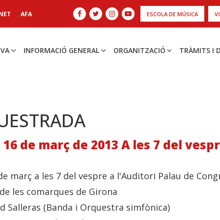
NET
AFA
ESCOLA DE MÚSICA
V
IVA
INFORMACIÓ GENERAL
ORGANITZACIÓ
TRÀMITS I
UESTRADA
 16 de març de 2013 A les 7 del vesp
de març a les 7 del vespre a l'Auditori Palau de Cong
de les comarques de Girona
id Salleras (Banda i Orquestra simfònica)