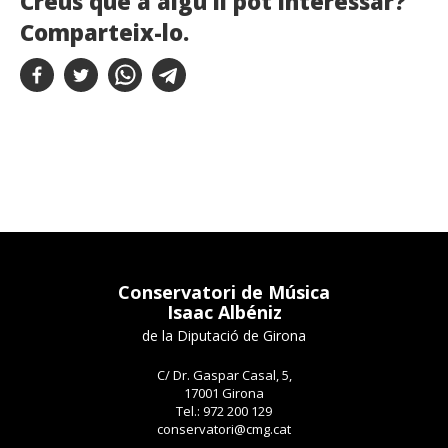
Creus que a algú li pot interessar?
Comparteix-lo.
Conservatori de Música
Isaac Albéniz
de la Diputació de Girona
C/ Dr. Gaspar Casal, 5,
17001 Girona
Tel.: 972 200 129
conservatori@cmg.cat