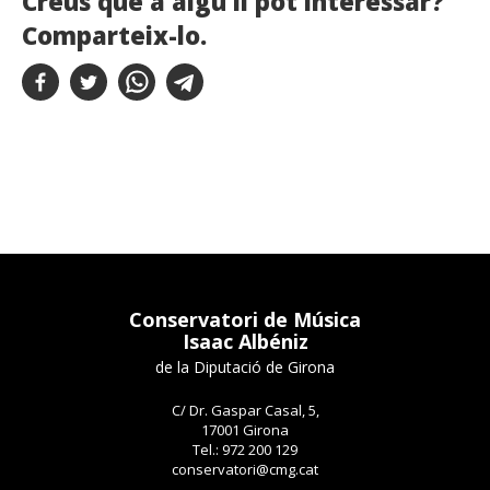
Creus que a algú li pot interessar?
Comparteix-lo.
Conservatori de Música
Isaac Albéniz
de la Diputació de Girona
C/ Dr. Gaspar Casal, 5,
17001 Girona
Tel.: 972 200 129
conservatori@cmg.cat